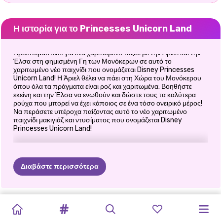
Η ιστορία για το Princesses Unicorn Land
Προετοιμαστείτε για ένα χαριτωμένο ταξίδι με την Άριελ και την
Έλσα στη φημισμένη Γη των Μονόκερων σε αυτό το
χαριτωμένο νέο παιχνίδι που ονομάζεται Disney Princesses
Unicorn Land! Η Άριελ θέλει να πάει στη Χώρα του Μονόκερου
όπου όλα τα πράγματα είναι ροζ και χαριτωμένα. Βοηθήστε
εκείνη και την Έλσα να ενωθούν και δώστε τους τα καλύτερα
ρούχα που μπορεί να έχει κάποιος σε ένα τόσο ονειρικό μέρος!
Να περάσετε υπέροχα παίζοντας αυτό το νέο χαριτωμένο
παιχνίδι μακιγιάζ και ντυσίματος που ονομάζεται Disney
Princesses Unicorn Land!
Διαβάστε περισσότερα
ΜΟΝΌΚΕΡΟΣ
TIKTOK
ΈΛΣΑ
ΚΑΙ
SUPERMODEL
ΚΑΡΝΤΆΣΙΑΝΣ
ΑΠΌΚΡΙΕΣ
ΦΤΙΆΞΕ
ΤΗ
POLYNESIAN
PRINCESSES
ΈΚΠΛΗΞΗ
ΜΟΝΌΚΕΡΟΙ
BFFS
ΝΤΎΝΟΜΑΙ
GIRLS
VS
ΜΟΆΝΑ
FASHION
ΑΠΌΚΟΣΜΟ
ΣΤΟ
ΔΙΚΉ
ΣΟΥ
PRINCESS
FASHION
ΓΕΝΕΘΛΊΩΝ
ΡΑΝΤΕΒΟΎ
UNICORN