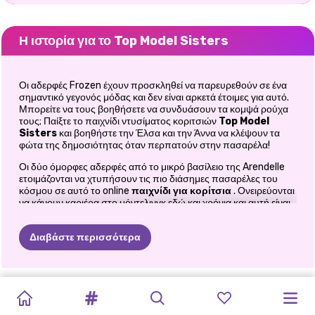
Η ιστορία για το Top Model Sisters
Οι αδερφές Frozen έχουν προσκληθεί να παρευρεθούν σε ένα
σημαντικό γεγονός μόδας και δεν είναι αρκετά έτοιμες για αυτό.
Μπορείτε να τους βοηθήσετε να συνδυάσουν τα κομψά ρούχα
τους; Παίξτε το παιχνίδι ντυσίματος κοριτσιών
Top Model
Sisters
και βοηθήστε την Έλσα και την Άννα να κλέψουν τα
φώτα της δημοσιότητας όταν περπατούν στην πασαρέλα!
Οι δύο όμορφες αδερφές από το μικρό βασίλειο της Arendelle
ετοιμάζονται να χτυπήσουν τις πιο διάσημες πασαρέλες του
κόσμου σε αυτό το online
παιχνίδι για κορίτσια
. Ονειρεύονται
να κάνουν καριέρα στο μόντελινγκ εδώ και χρόνια και αυτή είναι
η ευκαιρία τους να μπουν στην πασαρέλα με στυλ. Πασαρέλες
από το Μιλάνο, το Παρίσι, το Λονδίνο, τη Νέα Υόρκη είναι ήδη
Διαβάστε περισσότερα
προετοιμασμένες για αυτές αλλά το να γίνεις top model δεν είναι
τόσο εύκολο. Ας τους βοηθήσουμε λοιπόν να κάνουν καλή
εντύπωση!
TIKTOK
Ξεκινήστε με αυτό το διασκεδαστικό
ΈΛΣΑ
ΚΑΙ
παιχνίδι ντυσίματος
ΤΙ
ΘΑ
ΚΑΡΝΤΆΣΙΑΝΣ
ΑΠΌΚΡΙΕΣ
PRINCESSES
POLYNESIAN
PRINCESSES
E-GIRL
ΠΡΌΚΛΗΣΗ
CAVE
ΕΠΙΣΤΡΟΦΉ
πριγκίπισσας
, γίνετε στυλίστας μόδας για αυτές τις κορυφαίες
GIRLS
VS
ΜΟΆΝΑ
ΦΟΡΟΎΣΑ
ΑΠΌΚΟΣΜΟ
ΣΤΟ
ANIMAL
PRINCESS
αδερφές και ελάτε μαζί τους μαθαίνοντας τη διάσημη αυθάδη
FASHION
FASHION
PRINCESSES
GIRLS
ΣΤΟ