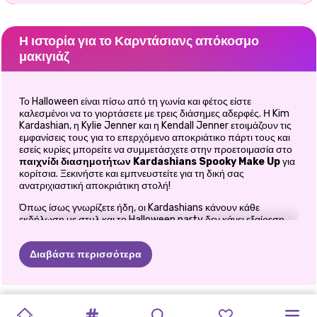
Η ιστορία για το Καρντάσιανς απόκοσμο
μακιγιάζ
Το Halloween είναι πίσω από τη γωνία και φέτος είστε
καλεσμένοι να το γιορτάσετε με τρεις διάσημες αδερφές. Η Kim
Kardashian, η Kylie Jenner και η Kendall Jenner ετοιμάζουν τις
εμφανίσεις τους για το επερχόμενο αποκριάτικο πάρτι τους και
εσείς κυρίες μπορείτε να συμμετάσχετε στην προετοιμασία στο
παιχνίδι διασημοτήτων
Kardashians Spooky Make Up
για
κορίτσια. Ξεκινήστε και εμπνευστείτε για τη δική σας
ανατριχιαστική αποκριάτικη στολή!
Όπως ίσως γνωρίζετε ήδη, οι Kardashians κάνουν κάθε
εκδήλωση με στυλ και το Halloween party δεν κάνει εξαίρεση.
Εκτός από τις τρομακτικές διακοσμήσεις που χρησιμοποιούν
για να διακοσμήσουν τα σπίτια τους για την πιο σκοτεινή νύχτα
Διαβάστε περισσότερα
του χρόνου, φροντίζουν επίσης να διαλέγουν τα πιο πρόσφατα
κοστούμια για το πάρτι του Χάλογουιν. Φέτος όμως,
αποφάσισαν να προχωρήσουν ακόμη περισσότερο με την
εμφάνισή τους, οπότε πρόκειται να ολοκληρώσουν τα
ΑΓΆΠΗ
ΜΕ
ΠΡΩΤΟΧΡΟΝΙΆΤΙΚΟ
FASHION
ΠΡΩΤΟΧΡΟΝΙΆΤΙΚΗ
KIKI'S
PINK
ΑΠΌΚΡΙΕΣ
ΕΚΜΆΘΗΣΗ
ΚΑΡΝΤΆΣΙΑΝΣ
ΑΠΌΚΡΙΕΣ
SISTERS
κοστούμια τους με απόκοσμα σχέδια προσώπου. Και ω αγόρι,
WITCHY
PRINCESSES
σίγουρα έχουν μερικές υπέροχες ιδέες! Αλλά θα μπορούσαν να