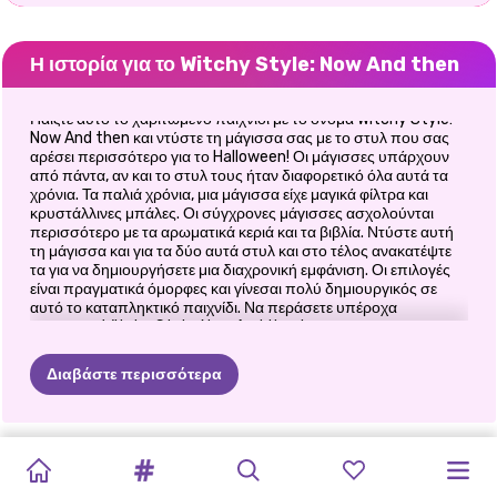
Η ιστορία για το Witchy Style: Now And then
Παίξτε αυτό το χαριτωμένο παιχνίδι με το όνομα Witchy Style:
Now And then και ντύστε τη μάγισσα σας με το στυλ που σας
αρέσει περισσότερο για το Halloween! Οι μάγισσες υπάρχουν
από πάντα, αν και το στυλ τους ήταν διαφορετικό όλα αυτά τα
χρόνια. Τα παλιά χρόνια, μια μάγισσα είχε μαγικά φίλτρα και
κρυστάλλινες μπάλες. Οι σύγχρονες μάγισσες ασχολούνται
περισσότερο με τα αρωματικά κεριά και τα βιβλία. Ντύστε αυτή
τη μάγισσα και για τα δύο αυτά στυλ και στο τέλος ανακατέψτε
τα για να δημιουργήσετε μια διαχρονική εμφάνιση. Οι επιλογές
είναι πραγματικά όμορφες και γίνεσαι πολύ δημιουργικός σε
αυτό το καταπληκτικό παιχνίδι. Να περάσετε υπέροχα
παίζοντας Witchy Style: Now And then!
Διαβάστε περισσότερα
ΣΤΟΎΝΤΙΟ
ΑΠΌΚΡΙΕΣ
HALLOWEEN
ΚΑΡΝΤΆΣΙΑΝΣ
ΑΠΌΚΡΙΕΣ
PRINCESS
ΜΑΓΕΥΤΙΚΌΣ
ΜΟΔΊΣΤΡΙΑ
ΠΕΡΙΠΈΤΕΙΑ
SISTERS
WITCHY
PRINCESSES
ΜΑΚΙΓΙΆΖ
ΜΑΚΙΓΙΆΖ
PRINCESS
ΑΠΌΚΟΣΜΟ
ΣΤΟ
ALL
WHITE
ΣΎΓΧΡΟΝΟΣ
ΤΟΥ
ΜΕ
HALLOWEEN
STYLE:
HALLOWEEN