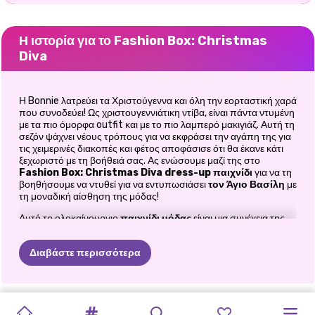
Η ιστορία για το Fashion Box: Christmas
Diva
Η Bonnie λατρεύει τα Χριστούγεννα και όλη την εορταστική χαρά
που συνοδεύει! Ως χριστουγεννιάτικη ντίβα, είναι πάντα ντυμένη
με τα πιο όμορφα outfit και με το πιο λαμπερό μακιγιάζ. Αυτή τη
σεζόν ψάχνει νέους τρόπους για να εκφράσει την αγάπη της για
τις χειμερινές διακοπές και φέτος αποφάσισε ότι θα έκανε κάτι
ξεχωριστό με τη βοήθειά σας. Ας ενώσουμε μαζί της στο
Fashion Box: Christmas Diva
dress-up παιχνίδι
για να τη
βοηθήσουμε να ντυθεί για να εντυπωσιάσει
τον Άγιο Βασίλη
με
τη μοναδική αίσθηση της μόδας!
Αυτό το ολοκαίνουργιο
παιχνίδι μόδας
είναι μια συνέχεια της
μεγάλης μας εκτίμησης
Fashion Box: Παιχνίδι Glam Diva
και
αυτή τη φορά, το παιχνίδι τοποθετεί την πανέμορφη Bonnie σε
Διαβάστε περισσότερα
ένα δώρο κουτί που διαθέτει πολλές χριστουγεννιάτικες
διακοσμήσεις. Αλλά να θυμάστε ότι η Bonnie είναι επίσης
fashionista, οπότε σχεδιάζει να κακομάθει τον εαυτό της με δύο
εκπληκτικά χριστουγεννιάτικα ρούχα που θα μπορείτε να
ΠΡΩΤΟΧΡΟΝΙΆΤΙΚΟ
FASHION
FASHION
FROZEN
BFFS
ΧΡΙΣΤΟΥΓΕΝΝΙΆ
FROZEN
ΠΡΙΓΚΊΠΙΣΣΕΣ
ELLIE
AND
ΠΡΙΓΚΊΠΙΣΣΕΣ
διαλέξετε για εκείνη. Υπάρχουν 4 μονάδες συνολικά σε αυτό το
νέο παιχνίδι, οπότε ετοιμαστείτε για μια τεράστια διασκέδαση με