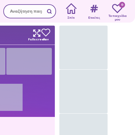
0
Τα παιχνίδια
Σπίτι
Ετικέτες
μου