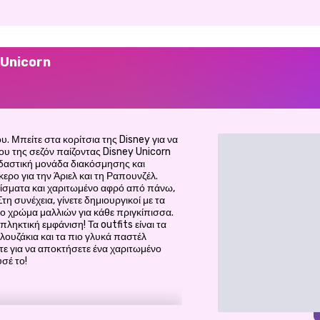
 Unicorn
υ. Μπείτε στα κορίτσια της Disney για να
ου της σεζόν παίζοντας Disney Unicorn
εδαστική μονάδα διακόσμησης και
ρο για την Άριελ και τη Ραπουνζέλ.
ίσματα και χαριτωμένο αφρό από πάνω,
η συνέχεια, γίνετε δημιουργικοί με τα
χο χρώμα μαλλιών για κάθε πριγκίπισσα.
ηκτική εμφάνιση! Τα outfits είναι τα
ουζάκια και τα πιο γλυκά παστέλ
τε για να αποκτήσετε ένα χαριτωμένο
σέ το!