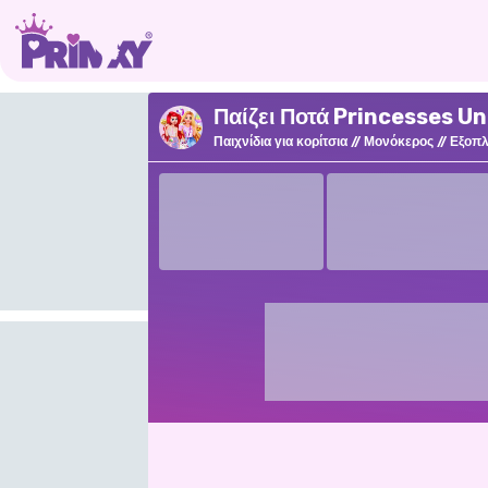
Παίζει Ποτά Princesses Un
Παιχνίδια για κορίτσια
Μονόκερος
Εξοπλ