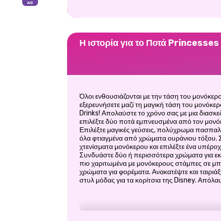
Η ιστορία για το Ποτά Princesses
Όλοι ενθουσιάζονται με την τάση του μονόκερο
εξερευνήσετε μαζί τη μαγική τάση του μονόκερ
Drinks! Απολαύστε το χρόνο σας με μια διασκ
επιλέξτε δύο ποτά εμπνευσμένα από τον μονόκε
Επιλέξτε μαγικές γεύσεις, πολύχρωμα πασπαλ
όλα φτιαγμένα από χρώματα ουράνιου τόξου. Στ
χτενίσματα μονόκερου και επιλέξτε ένα υπέρο
Συνδυάστε δύο ή περισσότερα χρώματα για εκπλ
πιο χαριτωμένα με μονόκερους στάμπες σε μπλ
χρώματα για φορέματα. Ανακατέψτε και ταιριάξ
στυλ μόδας για τα κορίτσια της Disney. Απόλαυ