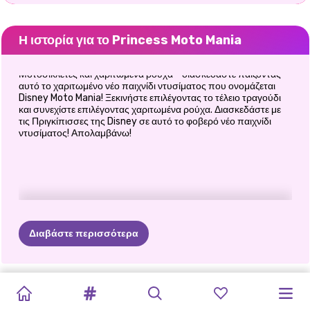
Η ιστορία για το Princess Moto Mania
Μοτοσικλέτες και χαριτωμένα ρούχα - διασκεδάστε παίζοντας
αυτό το χαριτωμένο νέο παιχνίδι ντυσίματος που ονομάζεται
Disney Moto Mania! Ξεκινήστε επιλέγοντας το τέλειο τραγούδι
και συνεχίστε επιλέγοντας χαριτωμένα ρούχα. Διασκεδάστε με
τις Πριγκίπισσες της Disney σε αυτό το φοβερό νέο παιχνίδι
ντυσίματος! Απολαμβάνω!
Διαβάστε περισσότερα
ΝΈΟΣ
TIKTOK
ΈΛΣΑ
ΚΑΙ
SUPERMODEL
ΚΑΡΝΤΆΣΙΑΝΣ
ΑΠΌΚΡΙΕΣ
ΦΤΙΆΞΕ
ΤΗ
ΤΑΞΙΔΙΩΤΙΚΌΣ
PRINCESS
Η
ELLIE
FASHIONISTA
ΚΟΡΊΤΣΙΑ
ΤΡΌΠΟΣ
GIRLS
VS
ΜΟΆΝΑ
FASHION
ΑΠΌΚΟΣΜΟ
ΣΤΟ
ΔΙΚΉ
ΣΟΥ
ΟΔΗΓΌΣ
-
MOTO
ΘΈΛΕΙ
ΝΑ
ΌΛΟ
ΤΟ
HIPPIE