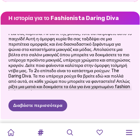
Η ιστορία για το Fashionista Daring Diva
Γειά σας κορίτσια! Αν είστε της μόδας, τότε θα λατρέψετε αυτό το
παιχνίδι! Αυτή η όμορφη κυρία θα σας ταξιδέψει σε μια
περιπέτεια ομορφιάς και ένα διασκεδαστικό ξεφάντωμα για
ψώνια στα καταστήματα μακιγιάζ και μόδας. Απολαύστε μια
βόλτα στο σαλόνι μακιγιάζ όπου μπορείτε να δοκιμάσετε τα πιο
υπέροχα προϊόντα μακιγιάζ, υπέροχα χρώματα και αποχρώσεις
κραγιόν. Δείτε ποια φαίνονται καλύτερα στην όμορφη τολμηρή
ντίβα μας. Το 2ο επίπεδο είναι το κατάστημα ρούχων: The
Daring Diva. Τα πιο υπέροχα ρούχα θα βρείτε εδώ και πολλά
από αυτά, σε κάθε χρώμα που μπορείτε να φανταστείτε! Απλώς
ρίξτε μια ματιά και δοκιμάστε τα όλα για ένα χαριτωμένο fashion
look ή ένα glam. Αποκτήστε μια εκπληκτική στολή και
εμπνευστείτε από τους φοβερούς μοντέρνους συνδυασμούς
που σας προσφέρει αυτό το παιχνίδι. Να περάσετε υπέροχα
Διαβάστε περισσότερα
παίζοντας αυτό το υπέροχο παιχνίδι ντυσίματος που ονομάζεται
Fashionista Daring Diva!
TIKTOK
ΈΛΣΑ
ΚΑΙ
ΤΙ
ΘΑ
ΚΑΡΝΤΆΣΙΑΝΣ
ΑΠΌΚΡΙΕΣ
PRINCESSES
POLYNESIAN
PRINCESSES
E-GIRL
ΠΡΌΚΛΗΣΗ
CAVE
ΕΠΙΣΤΡΟΦΉ
GIRLS
VS
ΜΟΆΝΑ
ΦΟΡΟΎΣΑ
ΑΠΌΚΟΣΜΟ
ΣΤΟ
ANIMAL
PRINCESS
FASHION
FASHION
PRINCESSES
GIRLS
ΣΤΟ