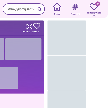
0
Τα παιχνίδια
Σπίτι
Ετικέτες
μου