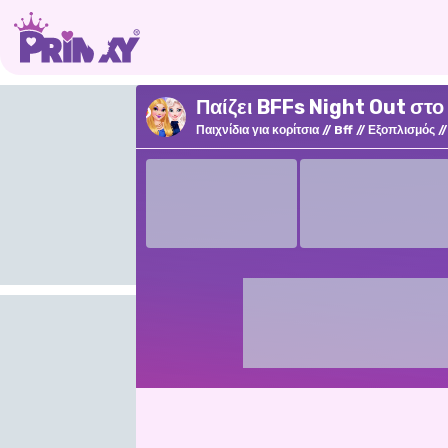
Παίζει BFFs Night Out στο
Παιχνίδια για κορίτσια
Bff
Εξοπλισμός