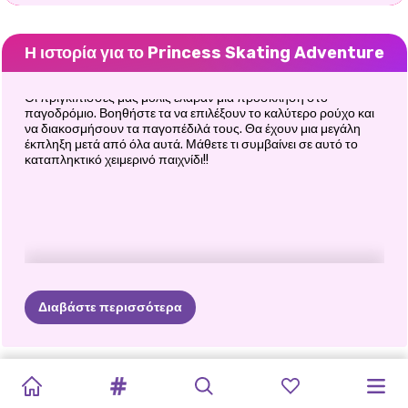
Η ιστορία για το Princess Skating Adventure
Οι πριγκίπισσες μας μόλις έλαβαν μια πρόσκληση στο
παγοδρόμιο. Βοηθήστε τα να επιλέξουν το καλύτερο ρούχο και
να διακοσμήσουν τα παγοπέδιλά τους. Θα έχουν μια μεγάλη
έκπληξη μετά από όλα αυτά. Μάθετε τι συμβαίνει σε αυτό το
καταπληκτικό χειμερινό παιχνίδι!!
Διαβάστε περισσότερα
ΠΡΩΤΟΧΡΟΝΙΆΤΙΚΟ
ΓΚΟΘ
ΜΟΥ
BFFS
PRINCESSES
BFFS
ΗΜΈΡΑ
ΑΔΕΛΦΈΣ
BFFS
ΚΟΛΛΗΤΟΊ:
Ο
PRINCESS
ΟΙ
GLITTER
GOLDEN
UGLY
ΧΕΙΜΕΡΙΝΈΣ
ΑΓΚΑΛΙΆΣ
ΠΑΡΑΜΟΝΉ
NIGHT
ΛΕΜΟΝΆΔΑ
ΟΥΡΆΝΙΟΣ
RAINBOW
ΞΑΝΘΙΈΣ