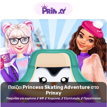
Παίζει Princess Skating Adventure στο
Prinxy
Παιχνίδια για κορίτσια
Bff
Χειμώνας
Εξοπλισμός
Πριγκίπισσα