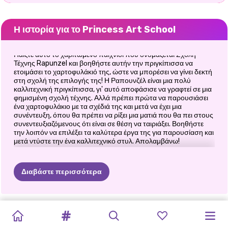
Η ιστορία για το Princess Art School
Παίξτε αυτό το χαριτωμένο παιχνίδι που ονομάζεται Σχολή
Τέχνης Rapunzel και βοηθήστε αυτήν την πριγκίπισσα να
ετοιμάσει το χαρτοφυλάκιό της, ώστε να μπορέσει να γίνει δεκτή
στη σχολή της επιλογής της! Η Ραπουνζέλ είναι μια πολύ
καλλιτεχνική πριγκίπισσα, γι' αυτό αποφάσισε να γραφτεί σε μια
φημισμένη σχολή τέχνης. Αλλά πρέπει πρώτα να παρουσιάσει
ένα χαρτοφυλάκιο με τα σχέδιά της και μετά να έχει μια
συνέντευξη, όπου θα πρέπει να ρίξει μια ματιά που θα πει στους
συνεντευξιαζόμενους ότι είναι σε θέση να ταιριάξει. Βοηθήστε
την λοιπόν να επιλέξει τα καλύτερα έργα της για παρουσίαση και
μετά ντύστε την ένα καλλιτεχνικό στυλ. Απολαμβάνω!
Διαβάστε περισσότερα
ΈΛΣΑ
ΚΑΙ
PRINCESS
ΔΙΆΣΤΙΚΤΟ
Η
ELLIE
VILLAINS
ELIZA
AND
MANGA
ΟΙ
CUTEZEE'S
PRINCESS
SUPERHERO
ΟΙ
ΜΟΆΝΑ
FIRST
ΚΟΡΊΤΣΙ
ΚΑΙ
Η
VS
GOLDIE
PRINCESSES:
ΠΡΙΓΚΊΠΙΣΣΕΣ
COLLEGE
BACK
TO
NEW
ΠΡΙΓΚΊΠΙΣΣΕΣ