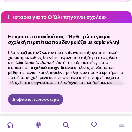
Η ιστορία για το Ο Όλι πηγαίνει σχολείο
Ετοιμάστε το σακίδιό σας—Ήρθε η ώρα για μια
σχολική περιπέτεια που δεν μοιάζει με καμία άλλη!
Ελάτε μαζί με τον Όλι, τον πιο περίεργο και αξιαγάπητο μικρό
χαρακτήρα, καθώς ξεκινά το μεγάλο του ταξίδι για το σχολείο
στο
Ollie Goes to School
. Αυτό το διαδραστικό, γεμάτο
διασκέδαση
σχολικό παιχνίδι
είναι ο τέλειος συνδυασμός
μάθησης, γέλιου και ελαφριών προκλήσεων που θα κρατήσει τα
παιδιά απασχολημένα και αφοσιωμένα από την αρχή μέχρι το
τέλος. Είτε περιηγείστε σε πολυσύχναστα πεζοδρόμια, είτε
επιλέγετε τι πρέπει να φορέσει ο Όλι, είτε τον βοηθάτε να
ετοιμάσει το τέλειο μεσημεριανό γεύμα, αυτό το παιχνίδι είναι
γεμάτο με δραστηριότητες που κάνουν την επίσκεψη στο
Διαβάστε περισσότερα
σχολείο μια αξέχαστη εμπειρία.
🚌 Βοήθησε τον Όλι να ετοιμαστεί για τη Μεγάλη
Μέρα
ΈΛΣΑ
ΚΑΙ
PRINCESS
ΔΙΆΣΤΙΚΤΟ
Η
ELLIE
VILLAINS
ELIZA
AND
MANGA
ΟΙ
CUTEZEE'S
PRINCESS
SUPERHERO
ΟΙ
Το κουδούνι του σχολείου πρόκειται να χτυπήσει και ο Όλι
ΜΟΆΝΑ
FIRST
ΚΟΡΊΤΣΙ
ΚΑΙ
Η
VS
GOLDIE
PRINCESSES:
ΠΡΙΓΚΊΠΙΣΣΕΣ
COLLEGE
BACK
TO
NEW
ΠΡΙΓΚΊΠΙΣΣΕΣ