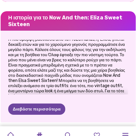
Η ιστορία για το Now And then: Eliza Sweet
Sixteen
Η πιο όμορφη βασίλισσα από τα Frozen lands, η Έλσα, γίνεται
δεκαέξι ετών και για το χαρούμενο γεγονός προγραμμάτισε ένα
μεγάλο πάρτι. Κάλεσε όλους τους φίλους της για την εκδήλωση
και με τη βοήθεια του Όλαφ έφτιαξε την πιο νόστιμη τούρτα. Το
μόνο που μένει είναι να βρεις το καλύτερο ρούχο για το πάρτι.
Είναι πραγματικά μπερδεμένη σχετικά με το τι πρέπει να
φορέσει, οπότε ελάτε μαζί της και δώστε της μια χείρα βοηθείας
στο διασκεδαστικό παιχνίδι μόδας που ονομάζεται Now And
then Elsa Sweet Sixteen! Μπορείτε να τη βοηθήσετε να
επιλέξει ανάμεσα σε τρία outfits: ένα τότε, πιο vintage outfit,
ένα μοντέρνο τώρα look ή ένα μείγμα των δύο στυλ. Για το τότε
look, μπορείτε να διαλέξετε ένα υπέροχο μαλλί και ένα ωραίο
χρυσό στέμμα. Το φόρεμα μπορεί να είναι μπλε και λευκό με
υπέροχα μανίκια από δαντέλα και λεπτομέρειες από πάγο στη
Διαβάστε περισσότερα
φούστα. Ένα ζευγάρι μπλε παπούτσια και ένα ζευγάρι γάντια θα
ολοκληρώσουν την εμφάνιση. Στο Now And then Elsa Sweet
Sixteen για το μοντέρνο ντύσιμο, μπορείτε να επιλέξετε ένα
υπέροχο κόκκινο και κίτρινο φόρεμα με βολάν, ένα ζευγάρι ροζ
ΠΡΩΤΟΧΡΟΝΙΆΤΙΚΟ
GLAMOUR
ΜΌΔΑ
PRINCESS
POLYNESIAN
PRINCESS
PRINCESS
BFFS
ΠΆΡΤΙ
PRINCESSES
NOW
AND
ΠΡΙΓΚΊΠΙΣΣΕΣ
σανδάλια και λαμπερά κοσμήματα. Ανακατέψτε και ταιριάξτε το