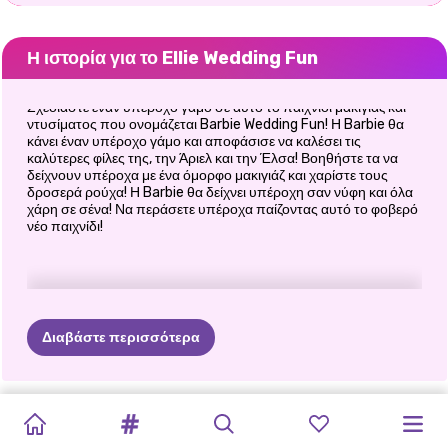
Η ιστορία για το Ellie Wedding Fun
Σχεδιάστε έναν υπέροχο γάμο σε αυτό το παιχνίδι μακιγιάζ και
ντυσίματος που ονομάζεται Barbie Wedding Fun! Η Barbie θα
κάνει έναν υπέροχο γάμο και αποφάσισε να καλέσει τις
καλύτερες φίλες της, την Άριελ και την Έλσα! Βοηθήστε τα να
δείχνουν υπέροχα με ένα όμορφο μακιγιάζ και χαρίστε τους
δροσερά ρούχα! Η Barbie θα δείχνει υπέροχη σαν νύφη και όλα
χάρη σε σένα! Να περάσετε υπέροχα παίζοντας αυτό το φοβερό
νέο παιχνίδι!
Διαβάστε περισσότερα
ΠΡΩΤΟΧΡΟΝΙΆΤΙΚΟ
ΓΚΟΘ
ΜΟΥ
BFFS
PRINCESSES
BFFS
ΗΜΈΡΑ
ΑΔΕΛΦΈΣ
BFFS
ΚΟΛΛΗΤΟΊ:
Ο
PRINCESS
ΟΙ
GLITTER
GOLDEN
UGLY
ΧΕΙΜΕΡΙΝΈΣ
ΑΓΚΑΛΙΆΣ
ΠΑΡΑΜΟΝΉ
NIGHT
ΛΕΜΟΝΆΔΑ
ΟΥΡΆΝΙΟΣ
RAINBOW
ΞΑΝΘΙΈΣ