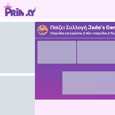
Παίζει Συλλογή Jade's Ge
Παιχνίδια για κορίτσια
Mίνι-παιχνίδια
Νε