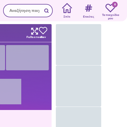
0
Τα παιχνίδια
Σπίτι
Ετικέτες
μου