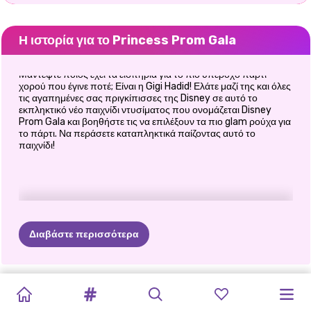
Η ιστορία για το Princess Prom Gala
Μαντέψτε ποιος έχει τα εισιτήρια για το πιο υπέροχο πάρτι
χορού που έγινε ποτέ; Είναι η Gigi Hadid! Ελάτε μαζί της και όλες
τις αγαπημένες σας πριγκίπισσες της Disney σε αυτό το
εκπληκτικό νέο παιχνίδι ντυσίματος που ονομάζεται Disney
Prom Gala και βοηθήστε τις να επιλέξουν τα πιο glam ρούχα για
το πάρτι. Να περάσετε καταπληκτικά παίζοντας αυτό το
παιχνίδι!
Διαβάστε περισσότερα
CRYPTO
TIKTOK
PRINXY
BILLIE
ΟΙ
ΝΥΦΙΚΌ
ΚΑΡΝΤΆΣΙΑΝΣ
ΑΝΤΙΠΑΛΌΤΗΤΑ
THE
ΔΙΑΣΗΜΌΤΗΤΕΣ
ΛΑΜΠΕΡΌΣ
ΔΙΑΣΗΜΌΤΗΤΕΣ
GALS
SUPERMODELS
DRESS
UP
BLONDE
KARDASHIANS
ΓΙΑ
ΤΗΝ
ΑΠΌΚΟΣΜΟ
ΕΦΗΒΙΚΏΝ
CELEBRITY
BFFS
ΤΡΌΠΟΣ
FASHIONISTAS