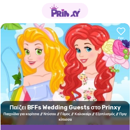
Παίζει BFFs Wedding Guests στο Prinxy
Παιχνίδια για κορίτσια
Ντύσου
Γάμος
Καλοκαίρι
Εξοπλισμός
Πριγ
κίπισσα