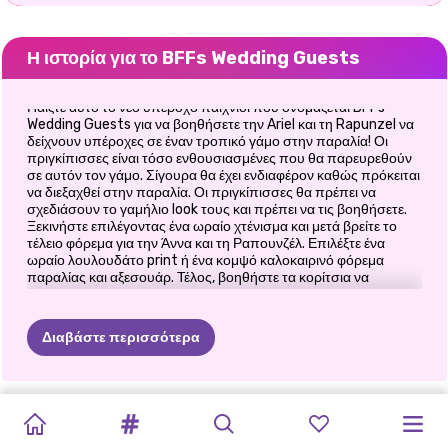
Η ιστορία για το BFFs Wedding Guests
Παίξτε αυτό το νέο υπέροχο παιχνίδι που ονομάζεται BFFs
Wedding Guests για να βοηθήσετε την Ariel και τη Rapunzel να
δείχνουν υπέροχες σε έναν τροπικό γάμο στην παραλία! Οι
πριγκίπισσες είναι τόσο ενθουσιασμένες που θα παρευρεθούν
σε αυτόν τον γάμο. Σίγουρα θα έχει ενδιαφέρον καθώς πρόκειται
να διεξαχθεί στην παραλία. Οι πριγκίπισσες θα πρέπει να
σχεδιάσουν το γαμήλιο look τους και πρέπει να τις βοηθήσετε.
Ξεκινήστε επιλέγοντας ένα ωραίο χτένισμα και μετά βρείτε το
τέλειο φόρεμα για την Άννα και τη Ραπουνζέλ. Επιλέξτε ένα
ωραίο λουλουδάτο print ή ένα κομψό καλοκαιρινό φόρεμα
παραλίας και αξεσουάρ. Τέλος, βοηθήστε τα κορίτσια να
διακοσμήσουν τον χώρο όπου θα γίνει η γαμήλια δεξίωση.
Διασκεδάστε παίζοντας BFFs Wedding Guests!
Διαβάστε περισσότερα
ARIANA
INSTA
Ο
MY
Ο
ΤΈΛΕΙΟΣ
ΠΡΙΓΚΊΠΙΣΣΑ
BRIDEZILLA
ΚΟΜΜΩΤΉΡΙΟ
ELLIE
ELLIE
AND
ΤΏΡΑ
ΚΑΙ
ΠΡΟΕΤΟΙΜΑΣΊΑ
WEDDING
MAKEUP:
ΑΝΟΙΞΙΆΤΙΚΟΣ
PERFECT
ΓΆΜΟΣ
ΓΆΜΟΣ
ELLIE
PRINCESS
WEDDING
ELIZA
ΤΌΤΕ:
ΓΆΜΟΥ