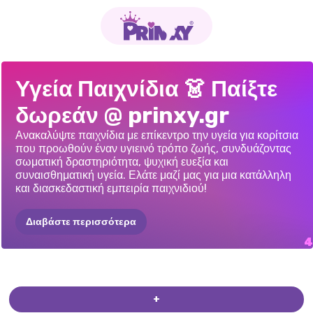
Η
ΈΛΛΗ
ΜΈΝΟΝΤΑΣ
PRINCESSES
Η
ΠΕΡΙΠΈΤΕΙΑ
Υγεία Παιχνίδια 👗 Παίξτε
ΚΟΛΛΗΜΈΝΗ
ΣΤΟ
ΑΣΦΑΛΉΣ
ΚΑΙ
EMERGENCY
ΤΗΣ
ΜΙΡΟΎΝΑ:
δωρεάν @ prinxy.gr
ΣΠΊΤΙ
ΥΓΙΉΣ
ΜΕ
ΤΗΝ
ROOM
ΚΤΗΝΊΑΤΡΟΣ
ELLIE
Ανακαλύψτε παιχνίδια με επίκεντρο την υγεία για κορίτσια
που προωθούν έναν υγιεινό τρόπο ζωής, συνδυάζοντας
σωματική δραστηριότητα, ψυχική ευεξία και
συναισθηματική υγεία. Ελάτε μαζί μας για μια κατάλληλη
και διασκεδαστική εμπειρία παιχνιδιού!
Διαβάστε περισσότερα
+