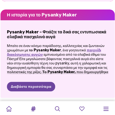
Η ιστορία για το Pysanky Maker
Pysanky Maker – Φτιάξτε τα δικά σας εντυπωσιακά
σλαβικά πασχαλινά αυγά
Μπείτε σε έναν κόσμο παράδοσης, καλλιτεχνίας και ζωντανών
χρωμάτων με
το Pysanky Maker
, ένα γοητευτικό
παιχνίδι
διακόσμησης αυγών
εμπνευσμένο από τα σλαβικά έθιμα του
Πάσχα! Είτε μεγαλώσατε βάφοντας πασχαλινά αυγά είτε είστε
νέοι στην ευαίσθητη τέχνη του pysanky, αυτή η χαλαρωτική και
δημιουργική εμπειρία θα σας συναρπάσει με την ομορφιά και τις
πολιτιστικές της ρίζες.
Το Pysanky Maker,
που δημιουργήθηκε
κατά τη διάρκεια μιας εμπλοκής παιχνιδιού μαζί με
ταλαντούχους ανθρώπους από το Emerald Activities, σας
επιτρέπει να αναδημιουργήσετε την περίπλοκη και συμβολική
Διαβάστε περισσότερα
τέχνη της διακόσμησης αυγών της Ανατολικής Ευρώπης. Από
την Πολωνία μέχρι την Ουκρανία, αυτά τα βαμμένα αυγά - που
ονομάζονται
pisanki
ή
pysanky
- αφηγούνται ιστορίες μέσα από
τα πολυεπίπεδα μοτίβα τους και τη μαγεία του αντίστροφου
BFF
ΠΑΣΧΑΛΙΝΌ
ΔΙΑΣΗΜΌΤΗΤΕΣ
MAGIC
OF
HOPPY'S
ΝΈΟ
CHIC
ΈΝΑ
PRINCESSES
ΠΡΙΓΚΊΠΙΣΣΕΣ
GIRLS:
ΑΓΑΠΗΜΈΝΑ
χρώματος.
ΠΑΣΧΑΛΙΝΌ
MAHJONG
ΠΑΣΧΑΛΙΝΉ
EASTER:
SURPRISE
SPRING
ΠΑΡΑΜΥΘΈΝΙΟ
SPRING
ΠΑΣΧΑΛΙΝΈΣ
NEW
PRINCESS