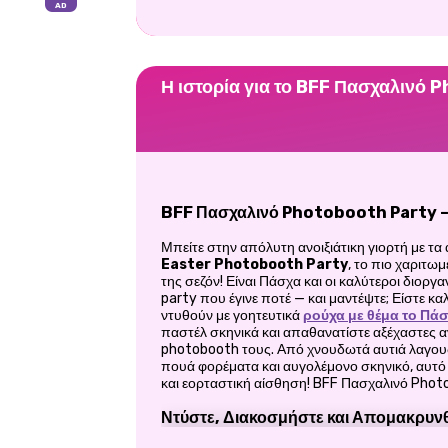
Η ιστορία για το BFF Πασχαλινό
BFF Πασχαλινό Photobooth Party – Κ
Μπείτε στην απόλυτη ανοιξιάτικη γιορτή με τ
Easter Photobooth Party
, το πιο χαριτω
της σεζόν! Είναι Πάσχα και οι καλύτεροι διορ
party που έγινε ποτέ — και μαντέψτε; Είστε κ
ντυθούν με γοητευτικά
ρούχα με θέμα το Πά
παστέλ σκηνικά και απαθανατίστε αξέχαστες α
photobooth τους. Από χνουδωτά αυτιά λαγουδ
πουά φορέματα και αυγολέμονο σκηνικό, αυτό 
και εορταστική αίσθηση! BFF Πασχαλινό Phot
Ντύστε, Διακοσμήστε και Απομακρυνθ