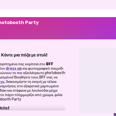
 Photobooth Party
άντε μια πόζα με στυλ!
α αγαπημένα σας κορίτσια στο
BFF
μένο
dress up
και φωτογραφικό παιχνίδι
γανώνουν το πιο αξιολάτρευτο photobooth
αλεσμένοι! Βοηθήστε τους BFF σας να
σχα
, διακοσμήστε τη σκηνή με τέλεια
ναμνήσεις στο εξαιρετικά χαριτωμένο
άκι και στέφανα με λουλούδια μέχρι
το πάρτι πλημμυρίζει από χρώμα, φιλία
obooth Party
είτε!