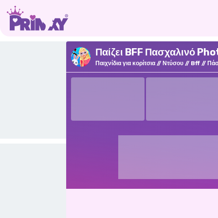
Παίζει BFF Πασχαλινό Pho
Παιχνίδια για κορίτσια
Ντύσου
Bff
Πά