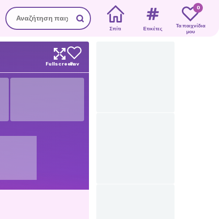
0
Τα παιχνίδια
Σπίτι
Ετικέτες
μου