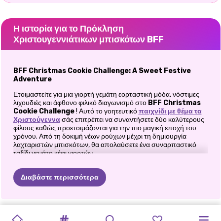
Η ιστορία για το Πρόκληση
Χριστουγεννιάτικων μπισκότων BFF
BFF Christmas Cookie Challenge: A Sweet Festive
Adventure
Ετοιμαστείτε για μια γιορτή γεμάτη εορταστική μόδα, νόστιμες
λιχουδιές και άφθονο φιλικό διαγωνισμό στο
BFF Christmas
Cookie Challenge
! Αυτό το γοητευτικό
παιχνίδι με θέμα τα
Χριστούγεννα
σάς επιτρέπει να συναντήσετε δύο καλύτερους
φίλους καθώς προετοιμάζονται για την πιο μαγική εποχή του
χρόνου. Από τη δοκιμή νέων ρούχων μέχρι τη δημιουργία
λαχταριστών μπισκότων, θα απολαύσετε ένα συναρπαστικό
ταξίδι γεμάτο κέφι γιορτών.
Φόρεμα για να εντυπωσιάσεις με γιορτινά ρούχα
Διαβάστε περισσότερα
Πριν ξεκινήσει η διασκέδαση με τα μπισκότα, οι BFF πρέπει να
μπουν στο πνεύμα των Χριστουγέννων με εκπληκτικές
ανανεώσεις στις γιορτές. Βοηθήστε τους να επιλέξουν τα τέλεια
χριστουγεννιάτικα ρούχα
που ταιριάζουν με τα vibes της
ΕΡΓΑΣΤΉΡΙ
WINTER
ΟΙ
ΠΡΊΓΚΙΠΑ
SOFT
KIKI'S
PINK
BFFS
ΧΡΙΣΤΟΥΓΕΝΝΙΆΤΙΚΟ
ΟΙ
GET
ΧΕΙΜΕΡΙΝΉ
ΠΡΙΓΚΊΠΙΣΣΕΣ
σεζόν: