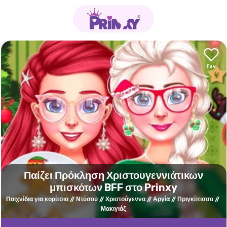
Παίζει Πρόκληση Χριστουγεννιάτικων
μπισκότων BFF στο Prinxy
Παιχνίδια για κορίτσια
Ντύσου
Χριστούγεννα
Αργία
Πριγκίπισσα
Μακιγιάζ