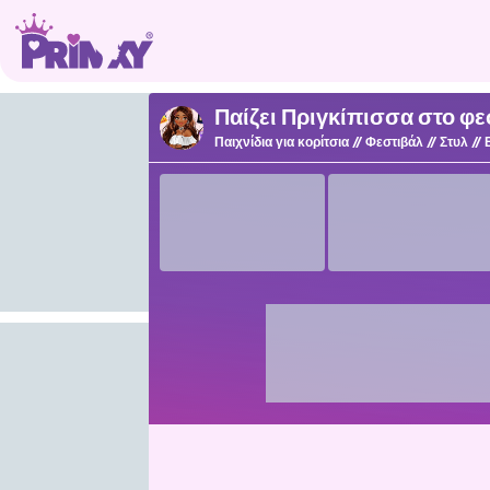
Παίζει Πριγκίπισσα στο φε
Παιχνίδια για κορίτσια
Φεστιβάλ
Στυλ