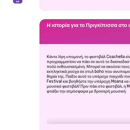
Η ιστορία για το Πριγκίπισσα στο
Κάντε λίγη υπομονή, το φεστιβάλ Coachella εί
προγραμματίσει να πάει σε αυτό το διασκεδαστ
πολύ ενθουσιασμένη. Μπορεί να ακούσει τους
εκπληκτικά ρούχα σε στυλ boho που ανυπομονεί
θηρία της. Παίξτε αυτό το υπέροχο παιχνίδι π
Festival και βοηθήστε την υπέροχη Moana να
μουσικό φεστιβάλ! Πριν πάει στο φεστιβάλ, η 
φτιάξει την ατμόσφαιρα με δροσερή μουσική.