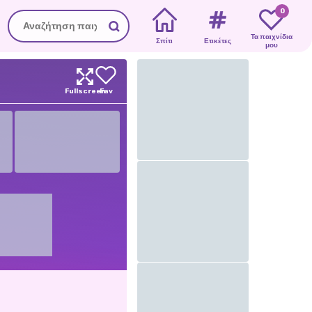
0
Τα παιχνίδια
Σπίτι
Ετικέτες
μου