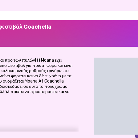
 φεστιβάλ Coachella
ναι προ των πυλών! Η Moana έχει
ικό φεστιβάλ για πρώτη φορά και είναι
 καλοκαιρινούς ρυθμούς τριγύρω, τα
 να φορέσει και να δένει χρόνο με τα
ου ονομάζεται Moana At Coachella
 διασκεδάσει σε αυτό το πολύχρωμο
Moana πρέπει να προετοιμαστεί και να