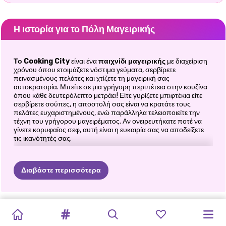
Η ιστορία για το Πόλη Μαγειρικής
Το Cooking City
είναι ένα
παιχνίδι μαγειρικής
με διαχείριση
χρόνου όπου ετοιμάζετε νόστιμα γεύματα, σερβίρετε
πεινασμένους πελάτες και χτίζετε τη μαγειρική σας
αυτοκρατορία. Μπείτε σε μια γρήγορη περιπέτεια στην κουζίνα
όπου κάθε δευτερόλεπτο μετράει! Είτε γυρίζετε μπιφτέκια είτε
σερβίρετε σούπες, η αποστολή σας είναι να κρατάτε τους
πελάτες ευχαριστημένους, ενώ παράλληλα τελειοποιείτε την
τέχνη του γρήγορου μαγειρέματος. Αν ονειρευτήκατε ποτέ να
γίνετε κορυφαίος σεφ, αυτή είναι η ευκαιρία σας να αποδείξετε
τις ικανότητές σας.
🍔 Μαγειρέψτε γρήγορα, σερβίρετε
έξυπνα
Διαβάστε περισσότερα
Καλώς ήρθατε στην απόλυτη πρόκληση της κουζίνας.
ΣΕΦ
ΦΤΙΆΧΝΟΝΤΑΣ
ΆΡΩΜΑ
ΚΈΙΚ
ΚΟΎΚΛΑ
Ετοιμάστε μια ποικιλία πιάτων γρήγορα και
ΡΕΎΜΑ
ΣΥΝΤΑΓΉ
MOM'S
ΠΑΡΑΣΚΕΥΑΣΤΉΣ
CAKE
POP
ΑΦΕΝΤΙΚΆ
αποτελεσματικά
ΜΕΓΙΣΤΆΝΑΣ
ΚΈΙΚ
CAPYBARA
ΒΟΥΤΎΡΟΥ
LABUBU
MUKBANG:
ΓΙΑΓΙΆ
DIARY:
ΤΟΎΡΤΑΣ
MAKER
ΖΩΟΛΟΓΙΚΟΎ
Εξυπηρετήστε τους πελάτες πριν τελειώσει ο χρόνος