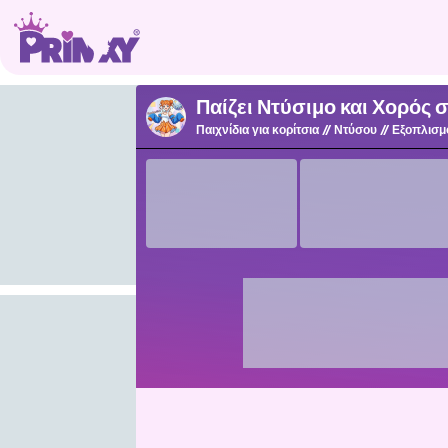
Παίζει Ντύσιμο και Χορός 
Παιχνίδια για κορίτσια
Ντύσου
Εξοπλισμ