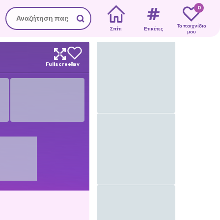
0
Τα παιχνίδια
Σπίτι
Ετικέτες
μου