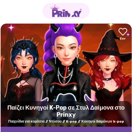
Παίζει Κυνηγοί K-Pop σε Στυλ Δαίμονα στο
Prinxy
Παιχνίδια για κορίτσια
Ντύσου
K-pop
Κυνηγοί δαιμόνων k-pop