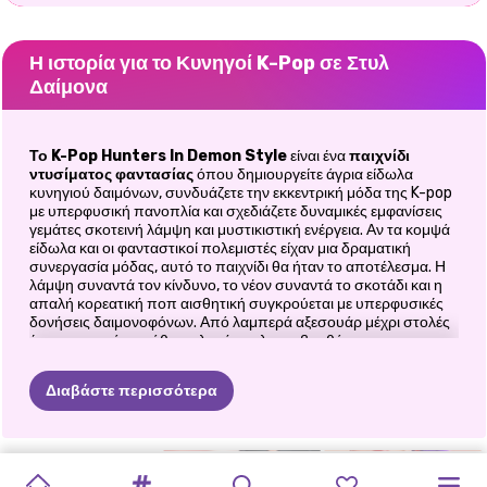
Η ιστορία για το Κυνηγοί K-Pop σε Στυλ
Δαίμονα
Το K-Pop Hunters In Demon Style
είναι ένα
παιχνίδι
ντυσίματος φαντασίας
όπου δημιουργείτε άγρια είδωλα
κυνηγιού δαιμόνων, συνδυάζετε την εκκεντρική μόδα της K-pop
με υπερφυσική πανοπλία και σχεδιάζετε δυναμικές εμφανίσεις
γεμάτες σκοτεινή λάμψη και μυστικιστική ενέργεια. Αν τα κομψά
είδωλα και οι φανταστικοί πολεμιστές είχαν μια δραματική
συνεργασία μόδας, αυτό το παιχνίδι θα ήταν το αποτέλεσμα. Η
λάμψη συναντά τον κίνδυνο, το νέον συναντά το σκοτάδι και η
απαλή κορεατική ποπ αισθητική συγκρούεται με υπερφυσικές
δονήσεις δαιμονοφόνων. Από λαμπερά αξεσουάρ μέχρι στολές
έτοιμες για μάχη, κάθε επιλογή στυλ σας βοηθά να
δημιουργήσετε έναν χαρακτήρα που φαίνεται έτοιμος να
κυριαρχήσει τόσο στη σκηνή συναυλιών όσο και στο πεδίο της
Διαβάστε περισσότερα
μάχης των δαιμόνων.
⚔️ Δημιουργήστε ισχυρά είδωλα
κυνηγών δαιμόνων
ΣΧΟΛΉ
ΠΑΖΛ
ΡΟΎΜΙ
ΧΡΙΣΤΟΥΓΕΝΝΙΆΤΙΚΟ
ΚΥΝΗΓΟΊ
BLACKPINK
ΠΡΌΚΛΗΣΗ
ΠΑΡΑΜΟΝΉ
ΠΡΩΤΟΧΡΟΝΙΆΤΙΚΗ
K-POP
PRINCESSES