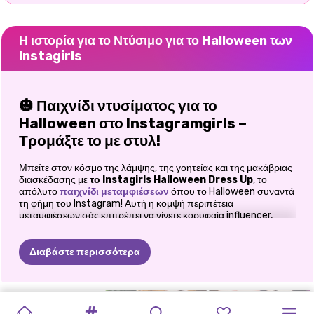
Η ιστορία για το Ντύσιμο για το Halloween των
Instagirls
🎃 Παιχνίδι ντυσίματος για το
Halloween στο Instagramgirls –
Τρομάξτε το με στυλ!
Μπείτε στον κόσμο της λάμψης, της γοητείας και της μακάβριας
διασκέδασης με
το Instagirls Halloween Dress Up
, το
απόλυτο
παιχνίδι μεταμφιέσεων
όπου το Halloween συναντά
τη φήμη του Instagram! Αυτή η κομψή περιπέτεια
μεταμφιέσεων σάς επιτρέπει να γίνετε κορυφαία influencer,
δημιουργώντας εκπληκτικές εμφανίσεις Halloween που θα
φωτίσουν τα feed όλων. Είτε σας αρέσει το τρομακτικό κομψό,
το μαγικό glam ή η απόκοσμη κομψότητα, αυτό το παιχνίδι σάς
Διαβάστε περισσότερα
επιτρέπει να αναδείξετε τη δημιουργικότητά σας και το στυλ σας
όπως ποτέ άλλοτε.
ΧΆΛΟΓΟΥΙΝ
ΣΥΓΧΏΝΕΥΣΗ
ΜΌΔΑ
ΓΙΑ
👻 Γίνε ο απόλυτος influencer για το
INSTADIVA
POP
HALLOWEEN
SCARY
ΕΚΜΆΘΗΣΗ
SISTERS
PRINCESSES
ΤΟ