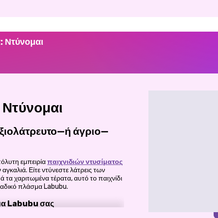
α: Ντύνομαι
 Ντύνομαι
αξιολάτρευτο—ή άγριο—
πόλυτη εμπειρία
παιχνιδιών ντυσίματος
αγκαλιά. Είτε ντύνεστε λάτρεις των
 τα χαριτωμένα τέρατα, αυτό το παιχνίδι
ναδικό πλάσμα Labubu.
ώμα Labubu σας