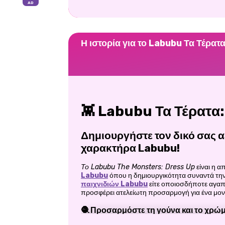
Η ιστορία για το Labubu Τα Τέρατ
👾 Labubu Τα Τέρατα:
Δημιουργήστε τον δικό σας 
χαρακτήρα Labubu!
Το Labubu The Monsters: Dress Up
είναι η α
Labubu
όπου η δημιουργικότητα συναντά την 
παιχνιδιών Labubu
είτε οποιοσδήποτε αγαπά
προσφέρει ατελείωτη προσαρμογή για ένα μο
🧶 Προσαρμόστε τη γούνα και το χρ