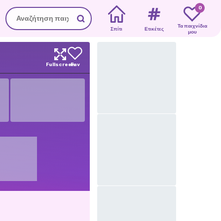
0
Τα παιχνίδια
Σπίτι
Ετικέτες
μου