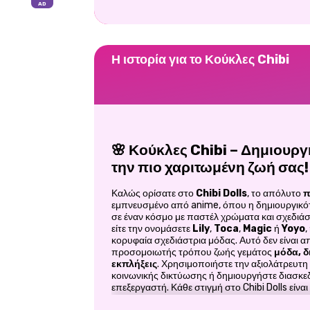
Η ιστορία για το Κούκλες Chibi
🌸 Κούκλες Chibi – Δημιουργ
την πιο χαριτωμένη ζωή σας!
Καλώς ορίσατε στο
Chibi Dolls
, το απόλυτο
π
εμπνευσμένο από anime, όπου η δημιουργικό
σε έναν κόσμο με παστέλ χρώματα και σχεδιάσ
είτε την ονομάσετε
Lily
,
Toca
,
Magic
ή
Yoyo
,
κορυφαία σχεδιάστρια μόδας. Αυτό δεν είναι απ
προσομοιωτής τρόπου ζωής γεμάτος
μόδα, δ
εκπλήξεις
. Χρησιμοποιήστε την αξιολάτρευτη
κοινωνικής δικτύωσης ή δημιουργήστε διασκε
επεξεργαστή. Κάθε στιγμή στο Chibi Dolls είναι