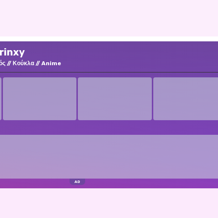
Prinxy
ός
Κούκλα
Anime