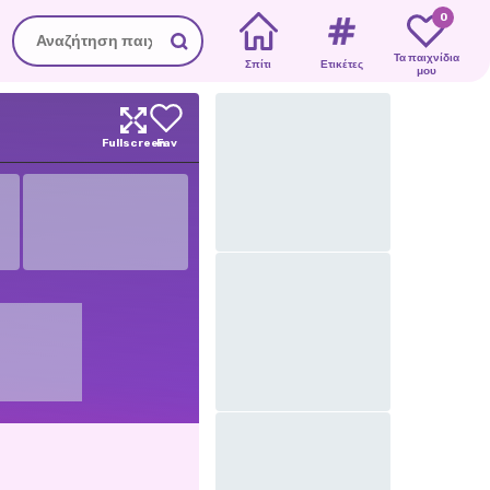
0
Τα παιχνίδια
Σπίτι
Ετικέτες
μου