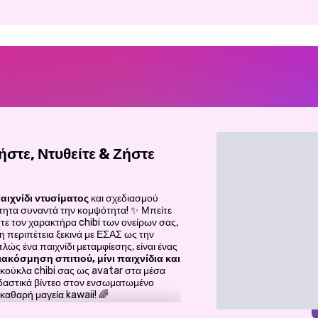
ήστε, Ντυθείτε & Ζήστε
αιχνίδι
ντυσίματος
και σχεδιασμού
τητα συναντά την κομψότητα! ✨ Μπείτε
τε τον χαρακτήρα chibi των ονείρων σας,
 η περιπέτεια ξεκινά με ΕΣΑΣ ως την
λώς ένα παιχνίδι μεταμφίεσης, είναι ένας
ιακόσμηση σπιτιού, μίνι παιχνίδια και
 κούκλα chibi σας ως avatar στα μέσα
δαστικά βίντεο στον ενσωματωμένο
 καθαρή μαγεία kawaii! 🌈