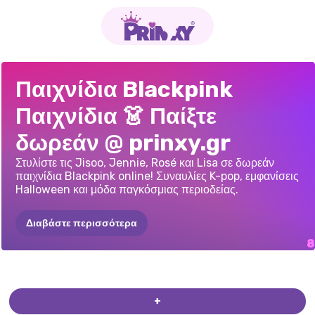
ΣΥΝΑΥΛΊΑ
ΠΑΓΚΌΣΜΙΑ
BLACKPINK
ΝΤΎΣΙΜΟ
ΣΥΝΑΥΛΊΑ
ΠΑΡΑΜΟΝΉ
ΦΌΡΕΜΑ
BLACKPINK
Παιχνίδια Blackpink
BLACKPINK
ΓΙΑ
ΠΕΡΙΟΔΕΊΑ
K-POP
ΤΡΙΑΝΤΆΦΥΛΛΟ
BLACKPINK
ST.
ΠΡΩΤΟΧΡΟΝΙΆΣ
BLACKPINK
BLACK
FRIDAY
Παιχνίδια 👗 Παίξτε
ΤΟ
HALLOWEEN
BLACKPINK
ΠΕΡΙΠΈΤΕΙΑ
PATRICK'S
DAY
BLACKPINK
ΧΡΙΣΤΟΥΓΕΝΝΙΆΤΙΚΗ
FEVER
δωρεάν @ prinxy.gr
ΣΥΝΑΥΛΊΑ
Στυλίστε τις Jisoo, Jennie, Rosé και Lisa σε δωρεάν
παιχνίδια Blackpink online! Συναυλίες K-pop, εμφανίσεις
Halloween και μόδα παγκόσμιας περιοδείας.
Διαβάστε περισσότερα
+