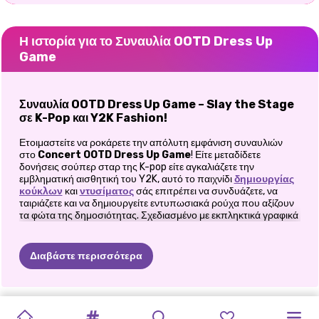
Η ιστορία για το Συναυλία OOTD Dress Up
Game
Συναυλία OOTD Dress Up Game – Slay the Stage
σε K-Pop και Y2K Fashion!
Ετοιμαστείτε να ροκάρετε την απόλυτη εμφάνιση συναυλιών
στο
Concert OOTD Dress Up Game
! Είτε μεταδίδετε
δονήσεις σούπερ σταρ της K-pop είτε αγκαλιάζετε την
εμβληματική αισθητική του Y2K, αυτό το παιχνίδι
δημιουργίας
κούκλων
και
ντυσίματος
σάς επιτρέπει να συνδυάζετε, να
ταιριάζετε και να δημιουργείτε εντυπωσιακά ρούχα που αξίζουν
τα φώτα της δημοσιότητας. Σχεδιασμένο με εκπληκτικά γραφικά
από τον ταλαντούχο Yan Lee, κάθε ρούχο και αξεσουάρ είναι
γεμάτο με περίπλοκες λεπτομέρειες και κομψή αίσθηση. Είσαι
έτοιμος να κλέψεις την παράσταση και να γίνεις το απόλυτο
Διαβάστε περισσότερα
fashion icon συναυλιών; Ας βουτήξουμε στον λαμπερό κόσμο
της μουσικής και της μόδας!
Βήμα 1: Επιλέξτε την αισθητική της συναυλίας σας!
ΣΥΝΑΥΛΊΑ
ΠΡΌΚΛΗΣΗ
GROOVY
ΦΥΣΙΚΌ
BFFS
GET
E-GIRL
ΣΥΝΑΥΛΊΑ
PRINCESSES
ANIME
ΔΙΑΣΗΜΌΤΗΤΑ:
ΣΧΟΛΉ