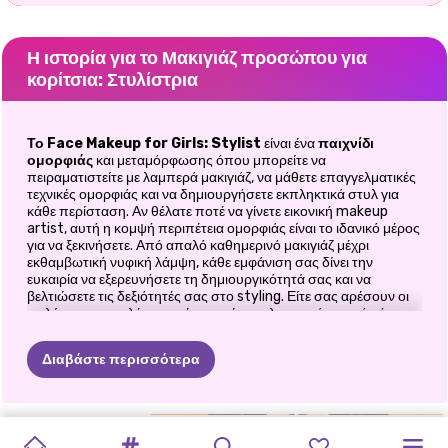
Η ιστορία για το Μακιγιάζ προσώπου για
κορίτσια: Στυλίστρια
Το Face Makeup for Girls: Stylist
είναι ένα
παιχνίδι
ομορφιάς
και μεταμόρφωσης όπου μπορείτε να
πειραματιστείτε με λαμπερά μακιγιάζ, να μάθετε επαγγελματικές
τεχνικές ομορφιάς και να δημιουργήσετε εκπληκτικά στυλ για
κάθε περίσταση. Αν θέλατε ποτέ να γίνετε εικονική makeup
artist, αυτή η κομψή περιπέτεια ομορφιάς είναι το ιδανικό μέρος
για να ξεκινήσετε. Από απαλό καθημερινό μακιγιάζ μέχρι
εκθαμβωτική νυφική λάμψη, κάθε εμφάνιση σας δίνει την
ευκαιρία να εξερευνήσετε τη δημιουργικότητά σας και να
βελτιώσετε τις δεξιότητές σας στο styling. Είτε σας αρέσουν οι
πολύχρωμες παλέτες σκιών ματιών, τα λαμπερά κραγιόν ή το
άψογο νυφικό μακιγιάζ, αυτό το παιχνίδι μετατρέπει κάθε
μεταμόρφωση σε μια διασκεδαστική και χαλαρωτική εμπειρία
Διαβάστε περισσότερα
ομορφιάς.
✨ Μάθετε Μακιγιάζ Σαν Αληθινή
Στυλίστα
ΜΑΚΙΓΙΆΖ
ΕΚΘΑΜΒΩΤΙΚΌ
MEGA
ΤΆΣΕΙΣ
MONSTERELLA
PRINCESSES
ΠΕΡΙΟΔΙΚΌ
ELLIE
ELLIE