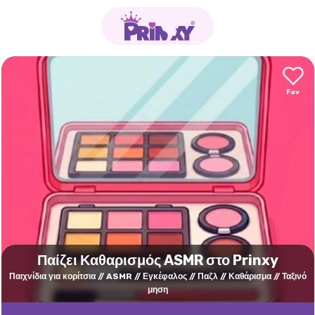
Παίζει Καθαρισμός ASMR στο Prinxy
Παιχνίδια για κορίτσια
ASMR
Εγκέφαλος
Παζλ
Καθάρισμα
Ταξινό
μηση