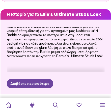
Η ιστορία για το Ellie's Ultimate Studs Look
Παίξτε Barbie's Ultimate Studs Look και ανακαλύψτε μια νέα
νευρική τάση, ιδανική για την αγαπημένη μας fashionista! Η
Barbie δοκιμάζει πάντα τα νεότερα στυλ στη μόδα, έτσι
εμπνεύστηκε πραγματικά από τα καρφιά. Δίνουν ένα πολύ cool
bad girl vibe σε κάθε εμφάνιση, αλλά είναι επίσης μεταλλικά,
οπότε αναδίδουν μια glam λάμψη με πολύ διακριτικό τρόπο.
Βοηθήστε λοιπόν την Barbie με μια ολόκληρη μεταμόρφωση!
Διασκεδάστε πολύ παίζοντας το Barbie's Ultimate Studs Look!
Διαβάστε περισσότερα
PRINCESS
PRINCESSES
ΔΙΑΜΑΡΤΥΡΊΑ
THE
ΟΙ
ΚΑΛΎΤΕΡΟΣ
ΦΌΡΕΜΑ
BFF:
ΑΝΤΑΛΛΑΓΉ
ΤΖΙΝ
VILLAINS
ELIZA
AND
ALL
WHITE
FASHION
ΚΟΎΚΛΑΣ
CELEBRITY
ΞΑΝΘΙΈΣ
ΜΉΝΑΣ
ΜΕ
ΘΈΜΑ
BOHEMIAN
ΡΟΎΧΩΝ
PRINCESSES
FASHIONISTAS
GOLDIE