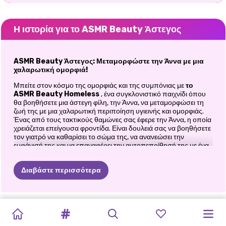
Η ιστορία για το ASMR Beauty Άστεγος
ASMR Beauty Άστεγος: Μεταμορφώστε την Άννα με μια
χαλαρωτική ομορφιά!
Μπείτε στον κόσμο της ομορφιάς και της συμπόνιας με
το
ASMR Beauty Homeless
, ένα συγκλονιστικό παιχνίδι όπου
θα βοηθήσετε μια άστεγη φίλη, την Άννα, να μεταμορφώσει τη
ζωή της με μια χαλαρωτική περιποίηση υγιεινής και ομορφιάς.
Ένας από τους τακτικούς θαμώνες σας έφερε την Άννα, η οποία
χρειάζεται επείγουσα φροντίδα. Είναι δουλειά σας να βοηθήσετε
τον γιατρό να καθαρίσει το σώμα της, να ανανεώσει την
εμφάνισή της και να επαναφέρει την αυτοπεποίθησή της με ένα
υπέροχο makeover. Ετοιμαστείτε να βουτήξετε στον κόσμο της
περιποίησης
ASMR
και διαμορφώστε την με ένα εντυπωσιακό
Διαβάστε περισσότερα
ρούχο που θα την κάνει να νιώσει ολοκαίνουργια!
Ξεκινήστε με Υγιεινή και Φροντίδα
Στο
ASMR Beauty Homeless
, θα ξεκινήσετε βοηθώντας τον
ΘΕΡΑΠΕΊΑ
TRAVEL
BACK
2
FROZEN
ΡΟΥΤΊΝΑ
EXTREME
PHOTOGRAM
FROM
GET
QUEEN'S
VILLAIN
MY
FRESH
γιατρό να εκτελέσει μια πολύ αναγκαία ρουτίνα υγιεινής για την
Άννα. Καθαρίστε το σώμα της, φροντίστε τα δόντια της και
ΝΥΧΙΏΝ
WITH
ME:
SCHOOL
CHRISTMAS:
ΟΜΟΡΦΙΆΣ
MAKEOVER:
LOVERS
NERD
TO
READY
MODERN
QUINN:
START